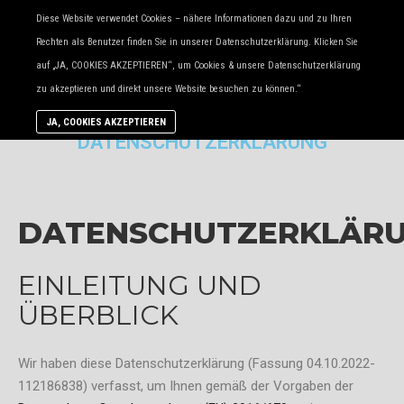
Diese Website verwendet Cookies – nähere Informationen dazu und zu Ihren
Rechten als Benutzer finden Sie in unserer Datenschutzerklärung. Klicken Sie
auf „JA, COOKIES AKZEPTIEREN“, um Cookies & unsere Datenschutzerklärung
zu akzeptieren und direkt unsere Website besuchen zu können.“
JA, COOKIES AKZEPTIEREN
DATENSCHUTZERKLÄRUNG
DATENSCHUTZERKLÄR
EINLEITUNG UND
ÜBERBLICK
Wir haben diese Datenschutzerklärung (Fassung 04.10.2022-
112186838) verfasst, um Ihnen gemäß der Vorgaben der